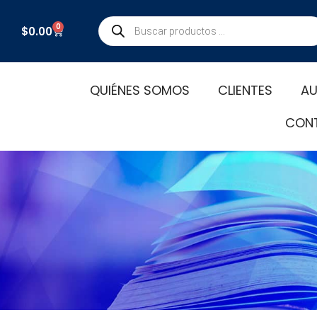
Búsqueda
0
Carrito
$
0.00
de
productos
QUIÉNES SOMOS
CLIENTES
AU
CON