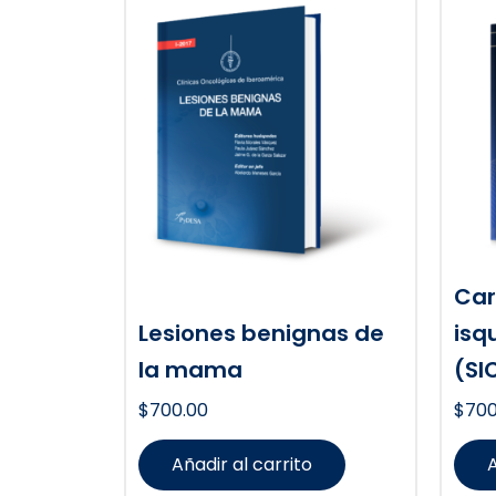
Car
Lesiones benignas de
isq
la mama
(SI
$
700.00
$
700
Añadir al carrito
A