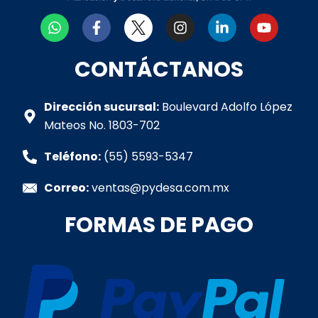
W
F
I
L
Y
h
a
n
i
o
a
c
s
n
u
t
e
t
k
t
CONTÁCTANOS
s
b
a
e
u
a
o
g
d
b
p
o
r
i
e
Dirección sucursal:
Boulevard Adolfo López
p
k
a
n
Mateos No. 1803-702
-
m
-
f
i
Teléfono:
(55) 5593-5347
n
Correo:
ventas@pydesa.com.mx
FORMAS DE PAGO