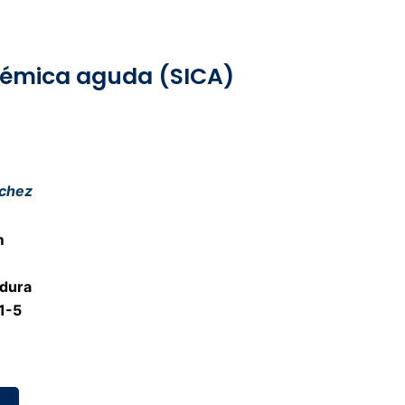
uémica aguda (SICA)
nchez
m
 dura
1-5
o