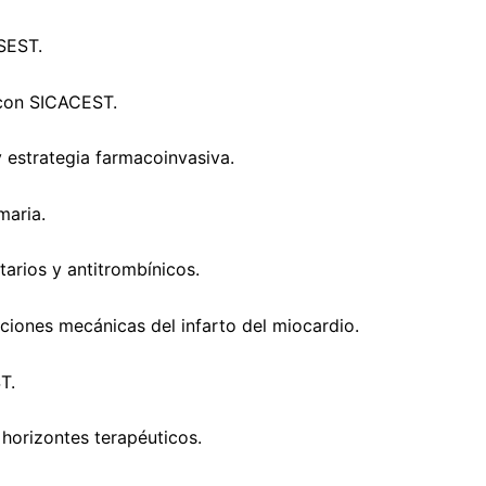
ASEST.
s con SICACEST.
y estrategia farmacoinvasiva.
maria.
tarios y antitrombínicos.
ciones mecánicas del infarto del miocardio.
T.
 horizontes terapéuticos.