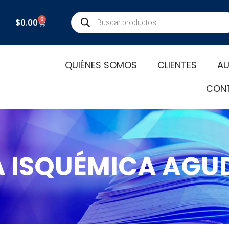
Búsqueda
0
Carrito
$
0.00
de
productos
QUIÉNES SOMOS
CLIENTES
AU
CON
 ISQUÉMICA AGUD