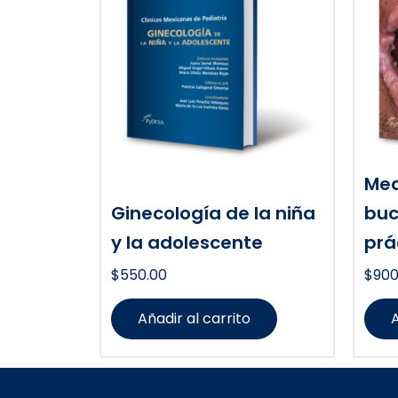
Med
Ginecología de la niña
buc
y la adolescente
prá
$
550.00
$
900
Añadir al carrito
A