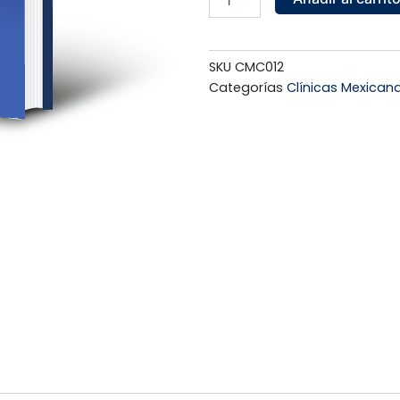
isquémica
aguda
(SICA)
cantidad
SKU
CMC012
Categorías
Clínicas Mexican