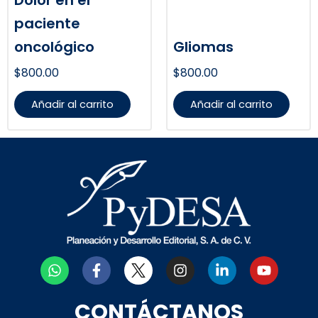
paciente
oncológico
Gliomas
$
800.00
$
800.00
Añadir al carrito
Añadir al carrito
W
F
I
L
Y
h
a
n
i
o
a
c
s
n
u
t
e
t
k
t
CONTÁCTANOS