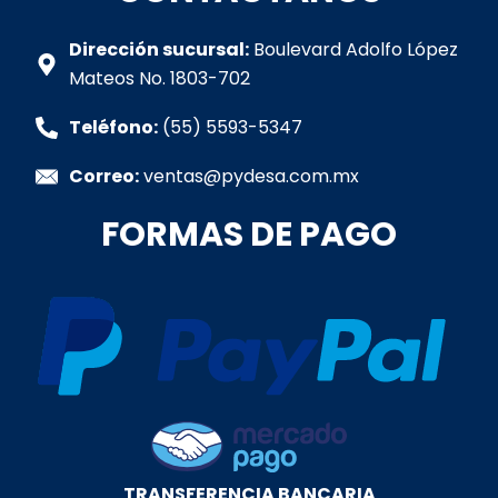
s
b
a
e
u
a
o
g
d
b
p
o
r
i
e
Dirección sucursal:
Boulevard Adolfo López
p
k
a
n
Mateos No. 1803-702
-
m
-
f
i
Teléfono:
(55) 5593-5347
n
Correo:
ventas@pydesa.com.mx
FORMAS DE PAGO
TRANSFERENCIA BANCARIA