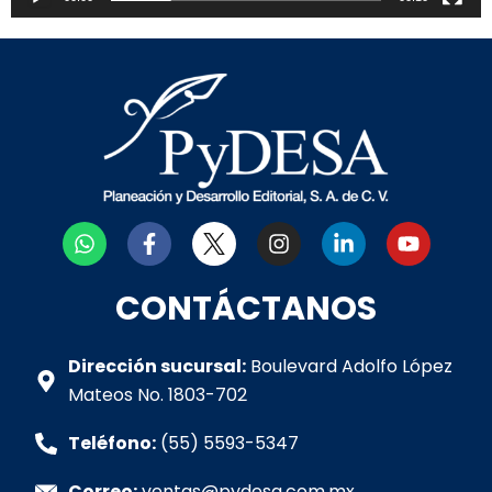
W
F
I
L
Y
h
a
n
i
o
a
c
s
n
u
t
e
t
k
t
CONTÁCTANOS
s
b
a
e
u
a
o
g
d
b
p
o
r
i
e
Dirección sucursal:
Boulevard Adolfo López
p
k
a
n
Mateos No. 1803-702
-
m
-
f
i
Teléfono:
(55) 5593-5347
n
Correo:
ventas@pydesa.com.mx