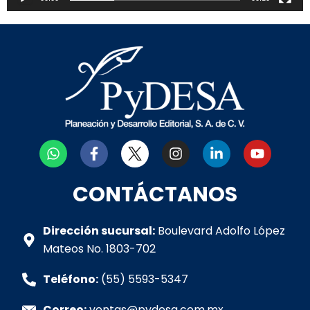
W
F
I
L
Y
h
a
n
i
o
a
c
s
n
u
t
e
t
k
t
CONTÁCTANOS
s
b
a
e
u
a
o
g
d
b
p
o
r
i
e
Dirección sucursal:
Boulevard Adolfo López
p
k
a
n
Mateos No. 1803-702
-
m
-
f
i
Teléfono:
(55) 5593-5347
n
Correo:
ventas@pydesa.com.mx