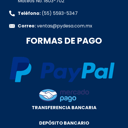
Mateos No. 1803-702
-
m
-
f
i
Teléfono:
(55) 5593-5347
n
Correo:
ventas@pydesa.com.mx
FORMAS DE PAGO
TRANSFERENCIA BANCARIA
DEPÓSITO BANCARIO