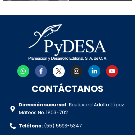
W
F
I
L
Y
h
a
n
i
o
a
c
s
n
u
t
e
t
k
t
CONTÁCTANOS
s
b
a
e
u
a
o
g
d
b
p
o
r
i
e
Dirección sucursal:
Boulevard Adolfo López
p
k
a
n
Mateos No. 1803-702
-
m
-
f
i
Teléfono:
(55) 5593-5347
n