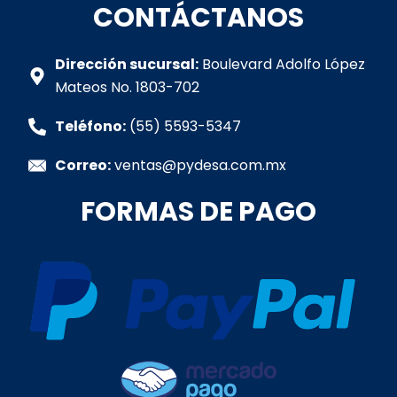
t
e
t
k
t
CONTÁCTANOS
s
b
a
e
u
a
o
g
d
b
p
o
r
i
e
Dirección sucursal:
Boulevard Adolfo López
p
k
a
n
Mateos No. 1803-702
-
m
-
f
i
Teléfono:
(55) 5593-5347
n
Correo:
ventas@pydesa.com.mx
FORMAS DE PAGO