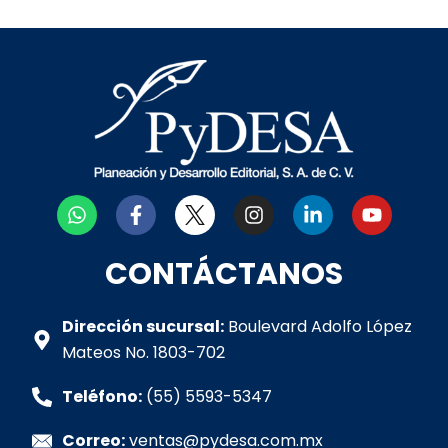
W
F
I
L
Y
h
a
n
i
o
a
c
s
n
u
t
e
t
k
t
CONTÁCTANOS
s
b
a
e
u
a
o
g
d
b
p
o
r
i
e
Dirección sucursal:
Boulevard Adolfo López
p
k
a
n
Mateos No. 1803-702
-
m
-
f
i
Teléfono:
(55) 5593-5347
n
Correo:
ventas@pydesa.com.mx