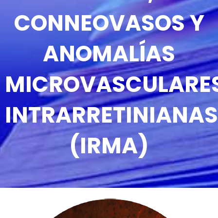
CONNEOVASOS Y
ANOMALÍAS
MICROVASCULARE
INTRARRETINIANAS
(IRMA)