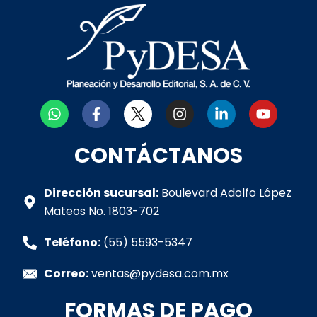
W
F
I
L
Y
h
a
n
i
o
a
c
s
n
u
t
e
t
k
t
CONTÁCTANOS
s
b
a
e
u
a
o
g
d
b
p
o
r
i
e
Dirección sucursal:
Boulevard Adolfo López
p
k
a
n
Mateos No. 1803-702
-
m
-
f
i
Teléfono:
(55) 5593-5347
n
Correo:
ventas@pydesa.com.mx
FORMAS DE PAGO