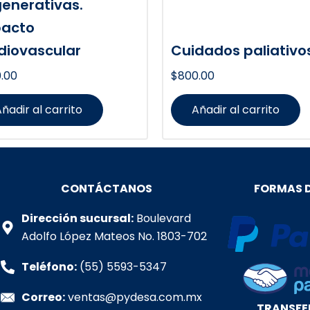
enerativas.
acto
diovascular
Cuidados paliativo
.00
$
800.00
ñadir al carrito
Añadir al carrito
CONTÁCTANOS
FORMAS 
Dirección sucursal:
Boulevard
Adolfo López Mateos No. 1803-702
Teléfono:
(55) 5593-5347
Correo:
ventas@pydesa.com.mx
TRANSFE