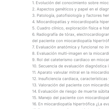
1. Evolución del conocimiento sobre mioca
2. Aspectos genéticos y papel en el diag
3. Patología, patofisiología y factores h
4. Miocardiopatías y miocardiopatía hiper
5. Cuadro clínico, exploración física e his
6. Radiografía de tórax, electrocardiogr
del paciente con miocardiopatía hipertróf
7. Evaluación anatómica y funcional no i
8. Evaluación multi-imagen en la miocardi
9. Rol del cateterismo cardiaco en miocar
10. Secuencia de evaluación diagnóstica i
11. Aparato valvular mitral en la miocardi
12. Insuficiencia cardiaca, característica
13. Valoración del paciente con miocardio
14. Evaluación de riesgo de muerte súbita
15. Manejo del paciente con miocardiopatí
16. En miocardiopatía hipertrófica ¿La ev