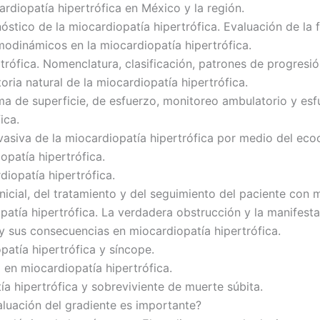
rdiopatía hipertrófica en México y la región.
nóstico de la miocardiopatía hipertrófica. Evaluación de l
emodinámicos en la miocardiopatía hipertrófica.
trófica. Nomenclatura, clasificación, patrones de progresió
toria natural de la miocardiopatía hipertrófica.
ama de superficie, de esfuerzo, monitoreo ambulatorio y es
ica.
nvasiva de la miocardiopatía hipertrófica por medio del ec
opatía hipertrófica.
diopatía hipertrófica.
nicial, del tratamiento y del seguimiento del paciente con m
opatía hipertrófica. La verdadera obstrucción y la manifestac
s y sus consecuencias en miocardiopatía hipertrófica.
patía hipertrófica y síncope.
 en miocardiopatía hipertrófica.
a hipertrófica y sobreviviente de muerte súbita.
aluación del gradiente es importante?