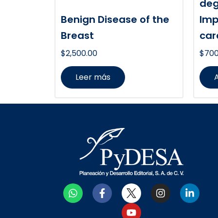
deg
Benign Disease of the
Imp
Breast
car
$
2,500.00
$
700
Leer más
A
W
F
Y
I
L
h
a
o
n
i
a
c
u
s
n
t
e
t
t
k