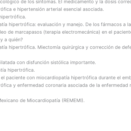
cológico de los síntomas. El medicamento y la dosis correc
ófica e hipertensión arterial esencial asociada.
hipertrófica.
atía hipertrófica: evaluación y manejo. De los fármacos a la
leo de marcapasos (terapia electromecánica) en el paciente
 y a quién?
tía hipertrófica. Miectomía quirúrgica y corrección de defec
latada con disfunción sistólica importante.
tía hipertrófica.
n el paciente con miocardiopatía hipertrófica durante el emb
trófica y enfermedad coronaria asociada de la enfermedad 
 Mexicano de Miocardiopatía (REMEMI).