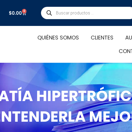
Búsqueda
0
Carrito
$
0.00
de
productos
QUIÉNES SOMOS
CLIENTES
AU
CON
ATÍA HIPERTRÓFI
ENTENDERLA MEJO