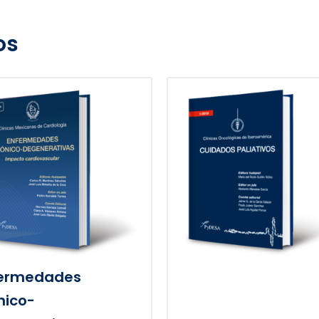
os
ermedades
nico-