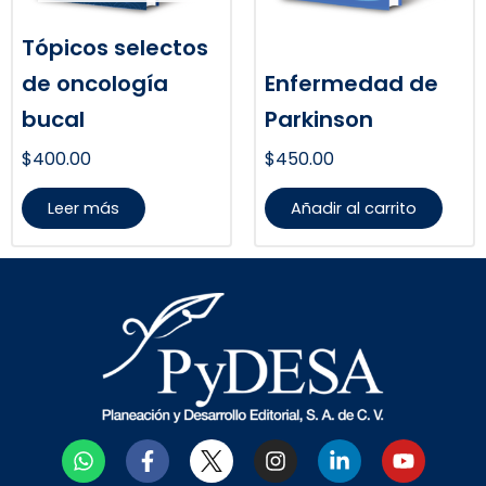
Tópicos selectos
de oncología
Enfermedad de
bucal
Parkinson
$
400.00
$
450.00
Leer más
Añadir al carrito
W
F
I
L
Y
h
a
n
i
o