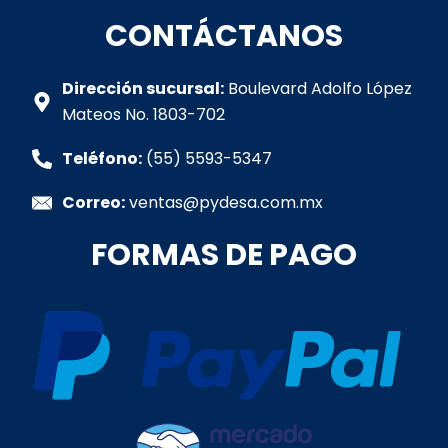
a
c
s
n
u
t
e
t
k
t
CONTÁCTANOS
s
b
a
e
u
a
o
g
d
b
p
o
r
i
e
Dirección sucursal:
Boulevard Adolfo López
p
k
a
n
Mateos No. 1803-702
-
m
-
f
i
Teléfono:
(55) 5593-5347
n
Correo:
ventas@pydesa.com.mx
FORMAS DE PAGO