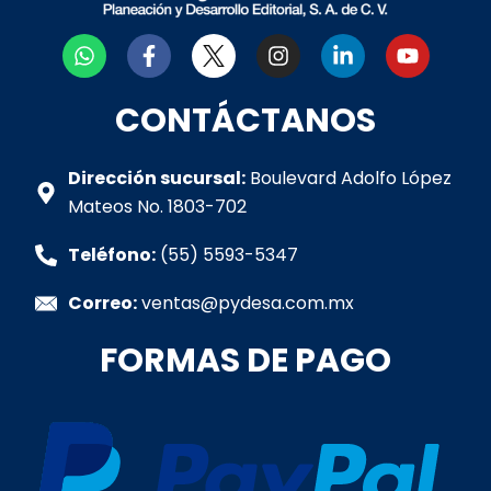
W
F
I
L
Y
h
a
n
i
o
a
c
s
n
u
t
e
t
k
t
CONTÁCTANOS
s
b
a
e
u
a
o
g
d
b
p
o
r
i
e
Dirección sucursal:
Boulevard Adolfo López
p
k
a
n
Mateos No. 1803-702
-
m
-
f
i
Teléfono:
(55) 5593-5347
n
Correo:
ventas@pydesa.com.mx
FORMAS DE PAGO