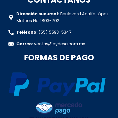
s
b
a
e
u
a
o
g
d
b
p
o
r
i
e
Dirección sucursal:
Boulevard Adolfo López
p
k
a
n
Mateos No. 1803-702
-
m
-
f
i
Teléfono:
(55) 5593-5347
n
Correo:
ventas@pydesa.com.mx
FORMAS DE PAGO