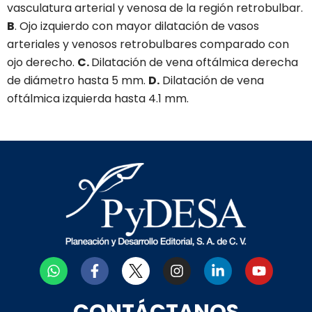
vasculatura arterial y venosa de la región retrobulbar.
B
. Ojo izquierdo con mayor dilatación de vasos
arteriales y venosos retrobulbares comparado con
ojo derecho.
C.
Dilatación de vena oftálmica derecha
de diámetro hasta 5 mm.
D.
Dilatación de vena
oftálmica izquierda hasta 4.1 mm.
W
F
I
L
Y
h
a
n
i
o
a
c
s
n
u
t
e
t
k
t
CONTÁCTANOS