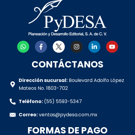
W
F
I
L
Y
h
a
n
i
o
a
c
s
n
u
t
e
t
k
t
CONTÁCTANOS
s
b
a
e
u
a
o
g
d
b
p
o
r
i
e
Dirección sucursal:
Boulevard Adolfo López
p
k
a
n
Mateos No. 1803-702
-
m
-
f
i
Teléfono:
(55) 5593-5347
n
Correo:
ventas@pydesa.com.mx
FORMAS DE PAGO