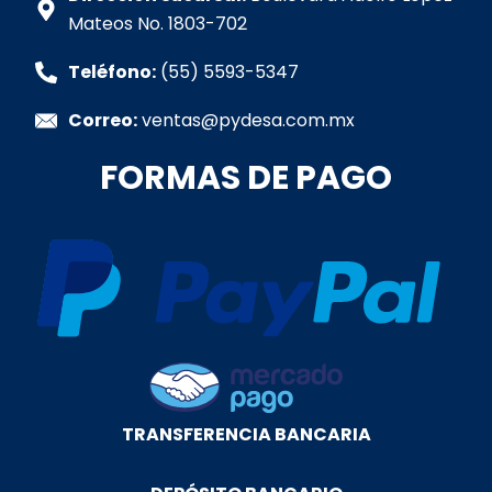
p
k
a
n
Mateos No. 1803-702
-
m
-
f
i
Teléfono:
(55) 5593-5347
n
Correo:
ventas@pydesa.com.mx
FORMAS DE PAGO
TRANSFERENCIA BANCARIA