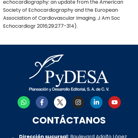
echocardiography: an update from the American
Society of Echocardiography and the European
Association of Cardiovascular Imaging. J Am Soc
Echocardiogr 2016;29:277-314).
W
F
I
L
Y
h
a
n
i
o
a
c
s
n
u
t
e
t
k
t
CONTÁCTANOS
s
b
a
e
u
a
o
g
d
b
p
o
r
i
e
Dirección sucursal:
Boulevard Adolfo López