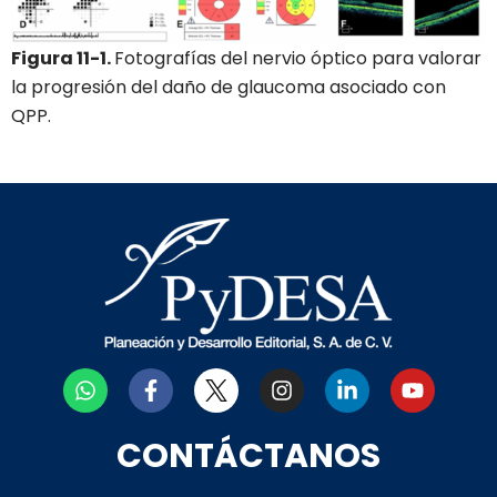
Figura 11-1.
Fotografías del nervio óptico para valorar
la progresión del daño de glaucoma asociado con
QPP.
W
F
I
L
Y
h
a
n
i
o
a
c
s
n
u
t
e
t
k
t
CONTÁCTANOS
s
b
a
e
u
a
o
g
d
b