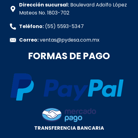
p
o
r
i
e
Dirección sucursal:
Boulevard Adolfo López
p
k
a
n
Mateos No. 1803-702
-
m
-
f
i
Teléfono:
(55) 5593-5347
n
Correo:
ventas@pydesa.com.mx
FORMAS DE PAGO
TRANSFERENCIA BANCARIA