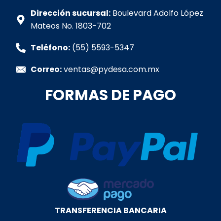
a
o
g
d
b
p
o
r
i
e
Dirección sucursal:
Boulevard Adolfo López
p
k
a
n
Mateos No. 1803-702
-
m
-
f
i
Teléfono:
(55) 5593-5347
n
Correo:
ventas@pydesa.com.mx
FORMAS DE PAGO
TRANSFERENCIA BANCARIA