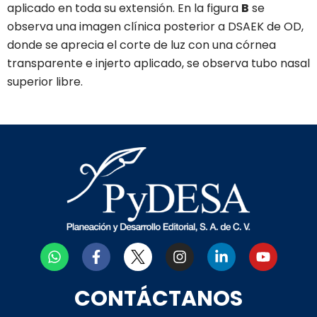
aplicado en toda su extensión. En la figura
B
se
observa una imagen clínica posterior a DSAEK de OD,
donde se aprecia el corte de luz con una córnea
transparente e injerto aplicado, se observa tubo nasal
superior libre.
W
F
I
L
Y
h
a
n
i
o
a
c
s
n
u
t
e
t
k
t
CONTÁCTANOS
s
b
a
e
u