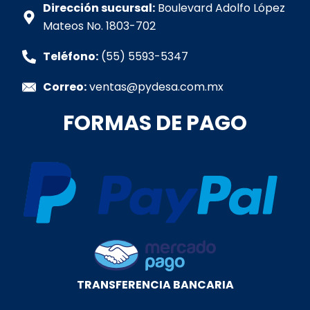
p
o
r
i
e
Dirección sucursal:
Boulevard Adolfo López
p
k
a
n
Mateos No. 1803-702
-
m
-
f
i
Teléfono:
(55) 5593-5347
n
Correo:
ventas@pydesa.com.mx
FORMAS DE PAGO
TRANSFERENCIA BANCARIA