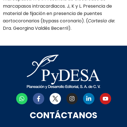
marcapasos intracardiacos. J, K y L. Presencia de
material de fijación en presencia de puentes
aortocoronarios (bypass coronario). (
Cortesía de:
Dra. Georgina Valdés Becerril).
W
F
I
L
Y
h
a
n
i
o
a
c
s
n
u
t
e
t
k
t
CONTÁCTANOS
s
b
a
e
u
a
o
g
d
b