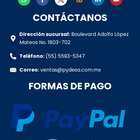
h
a
n
i
o
a
c
s
n
u
t
e
t
k
t
CONTÁCTANOS
s
b
a
e
u
a
o
g
d
b
p
o
r
i
e
Dirección sucursal:
Boulevard Adolfo López
p
k
a
n
Mateos No. 1803-702
-
m
-
f
i
Teléfono:
(55) 5593-5347
n
Correo:
ventas@pydesa.com.mx
FORMAS DE PAGO