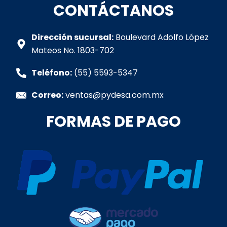
t
e
t
k
t
CONTÁCTANOS
s
b
a
e
u
a
o
g
d
b
p
o
r
i
e
Dirección sucursal:
Boulevard Adolfo López
p
k
a
n
Mateos No. 1803-702
-
m
-
f
i
Teléfono:
(55) 5593-5347
n
Correo:
ventas@pydesa.com.mx
FORMAS DE PAGO