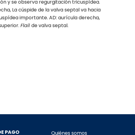
ión y se observa regurgitación tricuspídea.
cha, La cúspide de la valva septal va hacia
icuspídea importante. AD: aurícula derecha,
superior.
Flail
de valva septal.
DE PAGO
Quiénes somos