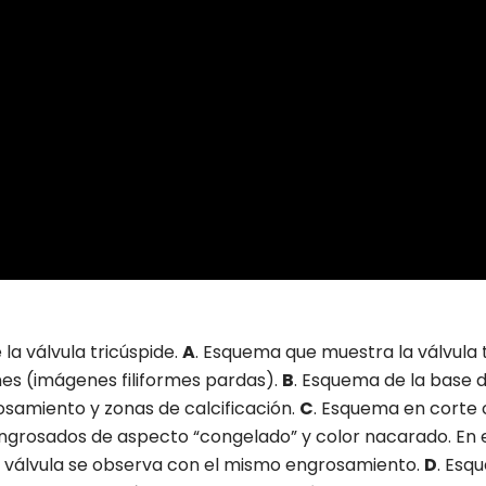
la válvula tricúspide.
A
. Esquema que muestra la válvula 
nes (imágenes filiformes pardas).
B
. Esquema de la base d
osamiento y zonas de calcificación.
C
. Esquema en corte 
engrosados de aspecto “congelado” y color nacarado. En 
 la válvula se observa con el mismo engrosamiento.
D
. Esq