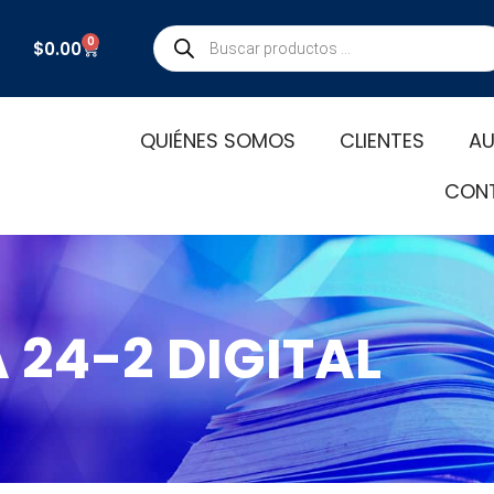
Búsqueda
0
Carrito
$
0.00
de
productos
QUIÉNES SOMOS
CLIENTES
AU
CON
 24-2 DIGITAL