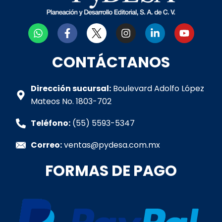
W
F
I
L
Y
h
a
n
i
o
a
c
s
n
u
t
e
t
k
t
CONTÁCTANOS
s
b
a
e
u
a
o
g
d
b
p
o
r
i
e
Dirección sucursal:
Boulevard Adolfo López
p
k
a
n
Mateos No. 1803-702
-
m
-
f
i
Teléfono:
(55) 5593-5347
n
Correo:
ventas@pydesa.com.mx
FORMAS DE PAGO