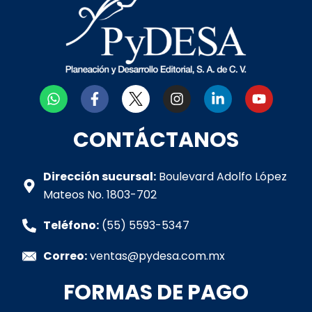
W
F
I
L
Y
h
a
n
i
o
a
c
s
n
u
t
e
t
k
t
CONTÁCTANOS
s
b
a
e
u
a
o
g
d
b
p
o
r
i
e
Dirección sucursal:
Boulevard Adolfo López
p
k
a
n
Mateos No. 1803-702
-
m
-
f
i
Teléfono:
(55) 5593-5347
n
Correo:
ventas@pydesa.com.mx
FORMAS DE PAGO