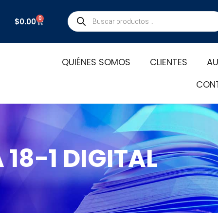
Búsqueda
0
Carrito
$
0.00
de
productos
QUIÉNES SOMOS
CLIENTES
AU
CON
 18-1 DIGITAL