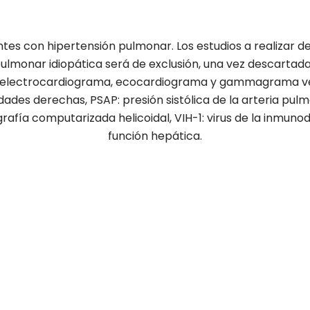
ntes con hipertensión pulmonar. Los estudios a realizar de
 pulmonar idiopática será de exclusión, una vez descartadas
x, electrocardiograma, ecocardiograma y gammagrama ven
dades derechas, PSAP: presión sistólica de la arteria pulm
rafía computarizada helicoidal, VIH-1: virus de la inmuno
función hepática.