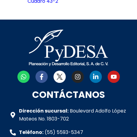
Cuadro 43-2
W
F
I
L
Y
h
a
n
i
o
a
c
s
n
u
t
e
t
k
t
CONTÁCTANOS
s
b
a
e
u
a
o
g
d
b
p
o
r
i
e
Dirección sucursal:
Boulevard Adolfo López
p
k
a
n
Mateos No. 1803-702
-
m
-
f
i
Teléfono:
(55) 5593-5347
n