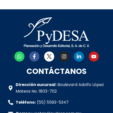
W
F
I
L
Y
h
a
n
i
o
a
c
s
n
u
t
e
t
k
t
CONTÁCTANOS
s
b
a
e
u
a
o
g
d
b
p
o
r
i
e
Dirección sucursal:
Boulevard Adolfo López
p
k
a
n
Mateos No. 1803-702
-
m
-
f
i
Teléfono:
(55) 5593-5347
n