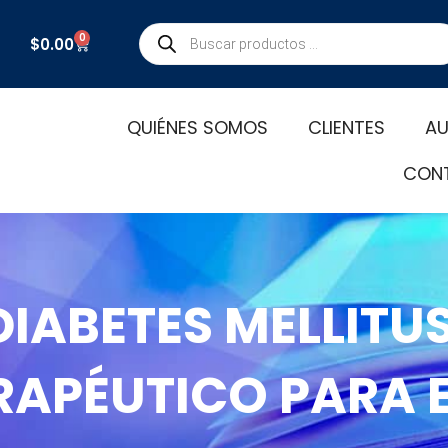
Búsqueda
0
Carrito
$
0.00
de
productos
QUIÉNES SOMOS
CLIENTES
AU
CON
 DIABETES MELLIT
ERAPÉUTICO PARA 