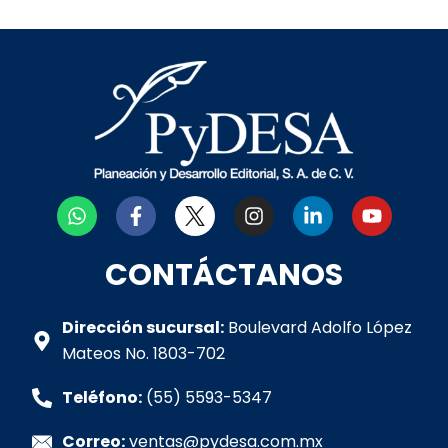
W
F
I
L
Y
h
a
n
i
o
a
c
s
n
u
t
e
t
k
t
CONTÁCTANOS
s
b
a
e
u
a
o
g
d
b
p
o
r
i
e
Dirección sucursal:
Boulevard Adolfo López
p
k
a
n
Mateos No. 1803-702
-
m
-
f
i
Teléfono:
(55) 5593-5347
n
Correo:
ventas@pydesa.com.mx