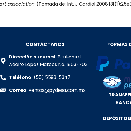
art association
. (Tomada de: Int. J Cardiol 2008;131(1):25e
CONTÁCTANOS
FORMAS 
Dirección sucursal:
Boulevard
Adolfo López Mateos No. 1803-702
Teléfono:
(55) 5593-5347
Correo:
ventas@pydesa.com.mx
TRANSFE
BANC
DEPÓSITO 