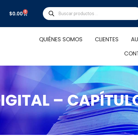
Búsqueda
0
Carrito
$
0.00
de
productos
QUIÉNES SOMOS
CLIENTES
AU
CON
IGITAL – CAPÍTUL