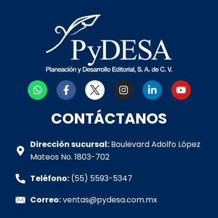
W
F
I
L
Y
h
a
n
i
o
a
c
s
n
u
t
e
t
k
t
CONTÁCTANOS
s
b
a
e
u
a
o
g
d
b
p
o
r
i
e
Dirección sucursal:
Boulevard Adolfo López
p
k
a
n
Mateos No. 1803-702
-
m
-
f
i
Teléfono:
(55) 5593-5347
n
Correo:
ventas@pydesa.com.mx