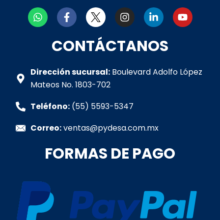
W
F
I
L
Y
h
a
n
i
o
a
c
s
n
u
t
e
t
k
t
CONTÁCTANOS
s
b
a
e
u
a
o
g
d
b
p
o
r
i
e
Dirección sucursal:
Boulevard Adolfo López
p
k
a
n
Mateos No. 1803-702
-
m
-
f
i
Teléfono:
(55) 5593-5347
n
Correo:
ventas@pydesa.com.mx
FORMAS DE PAGO