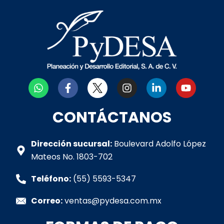
W
F
I
L
Y
h
a
n
i
o
a
c
s
n
u
t
e
t
k
t
CONTÁCTANOS
s
b
a
e
u
a
o
g
d
b
p
o
r
i
e
Dirección sucursal:
Boulevard Adolfo López
p
k
a
n
Mateos No. 1803-702
-
m
-
f
i
Teléfono:
(55) 5593-5347
n
Correo:
ventas@pydesa.com.mx